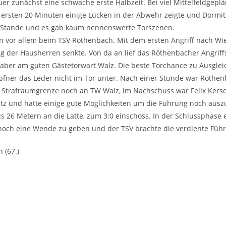
r zunächst eine schwache erste Halbzeit. Bei viel Mittelfeldgepl
ersten 20 Minuten einige Lücken in der Abwehr zeigte und Dormitz 
u Stande und es gab kaum nennenswerte Torszenen.
en vor allem beim TSV Röthenbach. Mit dem ersten Angriff nach Wi
g der Hausherren senkte. Von da an lief das Röthenbacher Angriff
aber am guten Gästetorwart Walz. Die beste Torchance zu Ausglei
öpfner das Leder nicht im Tor unter. Nach einer Stunde war Röthen
trafraumgrenze noch an TW Walz, im Nachschuss war Felix Kersche
z und hatte einige gute Möglichkeiten um die Führung noch aus
us 26 Metern an die Latte, zum 3:0 einschoss. In der Schlusspha
 noch eine Wende zu geben und der TSV brachte die verdiente Führ
n (67.)