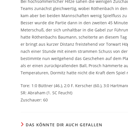
Bei hochsommerlicher Hitze sahen die wenigen Zuschaue
Teams zunächst gleichwertig, wobei Röthenbach in den 
kam aber bei beiden Mannschaften wenig Spielfluss z
Besser wurde die Partie dann in den zweiten 45 Minut
Meterschuß, der sich unhaltbar in die Gabel zur Führun
hatte Röthenbachs Baumann, scheiterte an diesem Tag 
er bringt aus kurzer Distanz freistehend vor Torwart H
nach einer Stunde mit einem strammen Schuss von der S
bestimmte nun weitgehend das Geschehen auf dem Plat
als er einen zurückprallenden Ball, Prosch hämmerte a
Temperaturen, Dormitz hatte nicht die Kraft dem Spiel
Tore: 1:0 Büttner (46.), 2:0 F. Kerscher (60.), 3:0 Hartman
SR: Abraham (1. SC Feucht)
Zuschauer: 60
DAS KÖNNTE DIR AUCH GEFALLEN