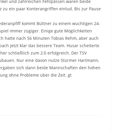
änkel und zahlreichen Fehlpässen waren beide
zu ein paar Konterangriffen einlud. Bis zur Pause
ederanpfiff kommt Büttner zu einem wuchtigen 24-
spiel immer zügiger. Einige gute Möglichkeiten
ch hatte nach 56 Minuten Tobias Rehm, aber auch
bach jetzt klar das bessere Team. Husar scheiterte
r schließlich zum 2:0 erfolgreich. Der TSV
zubauen. Nur eine davon nutze Stürmer Hartmann,
se ergaben sich dann beide Mannschaften den hohen
ung ohne Probleme über die Zeit. gt